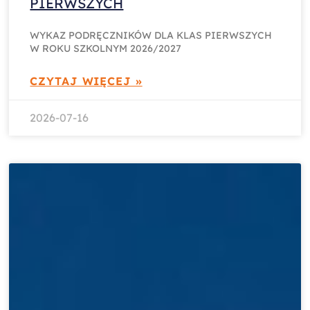
PIERWSZYCH
WYKAZ PODRĘCZNIKÓW DLA KLAS PIERWSZYCH
W ROKU SZKOLNYM 2026/2027
CZYTAJ WIĘCEJ »
2026-07-16