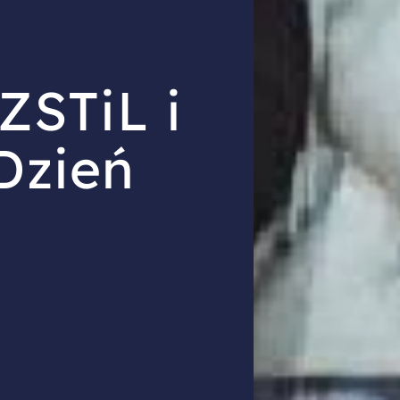
ZSTiL i
Dzień