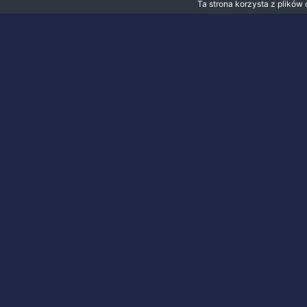
Ta strona korzysta z plików
TECHNIK
ŻYWIENIA I USŁUG
GASTRONOMICZNYC
POBIERZ PROSPEKT
INFORMACYJNY PDF 502M